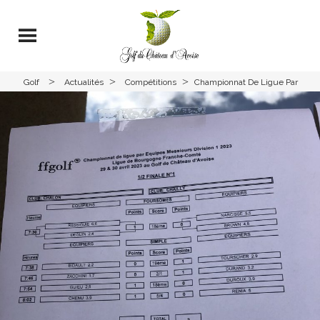
>
>
>
Golf
Actualités
Compétitions
Championnat De Ligue Par
Avoise
Equipes Messieurs Et
Dames- Division 1 – 2023 –
Golf Du Château D’Avoise –
2ème Tour – 1/2 Finale –
Barrages ET FINALE