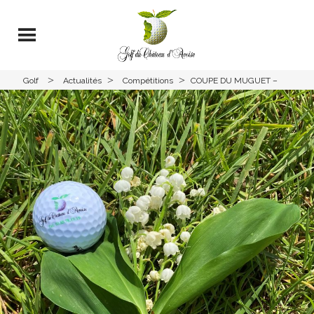
>
>
>
Golf
Actualités
Compétitions
COUPE DU MUGUET –
Avoise
JEUDI 01 MAI 2025 –
SCRAMBLE A 2