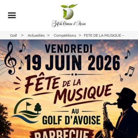
>
>
>
Golf
Actualités
Compétitions
FETE DE LA MUSIQUE –
Avoise
GOLF AVOISE – VENDREDI
19 JUIN 2026