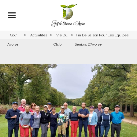
>
>
>
Golf
Actualités
Vie Du
Fin De Saison Pour Les Équipes
Avoise
Club
Seniors D’Avoise