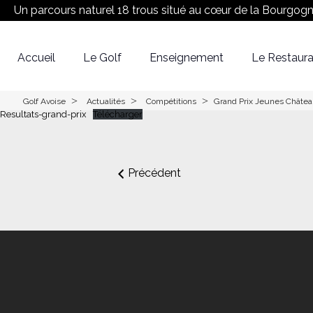
Un parcours naturel 18 trous situé au cœur de la Bourgog
Accueil
Le Golf
Enseignement
Le Restaura
Réserver son Green fee
Equipe
Le Parcours
>
>
>
Golf Avoise
Actualités
Compétitions
Grand Prix Jeunes Châtea
Resultats-grand-prix
Télécharger
Précédent