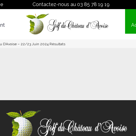
ne
Contactez-nous au
03 85 78 19 19
nt
Ac
Proshop
Tarifs
u D’Avoise – 22/23 Juin 2024 Résultats