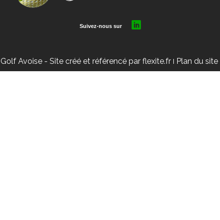
6
Golf Avoise
- Site créé et référencé par
flexite.fr
Plan du site