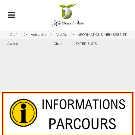
>
>
>
Golf
Actualités
Vie Du
INFORMATIONS MEMBRES ET
Avoise
Club
EXTERIEURS