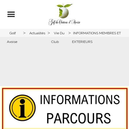
>
>
>
Golf
Actualités
Vie Du
INFORMATIONS MEMBRES ET
Avoise
Club
EXTERIEURS