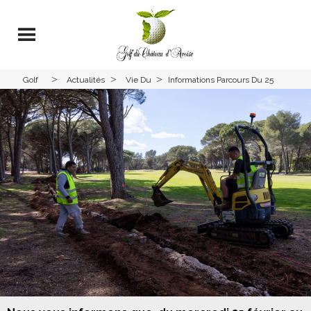
>
>
>
Golf
Actualités
Vie Du
Informations Parcours Du 25
Avoise
Club
Février Au 01 Mars 2026