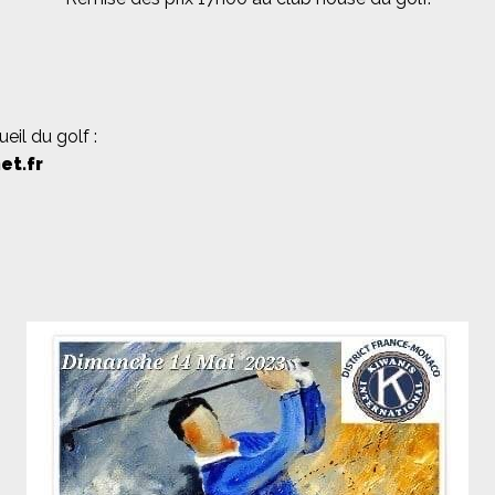
eil du golf :
et.fr