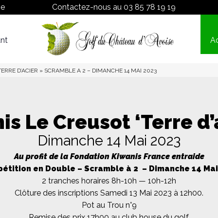
ne
Contactez-nous au
03 85 78 19 19
nt
Ac
Proshop
Tarifs
ERRE D’ACIER » SCRAMBLE A 2 – DIMANCHE 14 MAI 2023
is Le Creusot ‘Terre d’
Dimanche 14 Mai 2023
Au profit de la Fondation Kiwanis France entraide
étition en Double – Scramble à 2 – Dimanche 14 Mai
2 tranches horaires 8h-10h — 10h-12h
Clôture des inscriptions Samedi 13 Mai 2023 à 12h00.
Pot au Trou n°9
Remise des prix 17h00 au club house du golf.