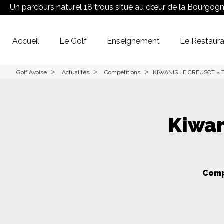
Un parcours naturel 18 trous situé au cœur de la Bourgog
Accueil
Le Golf
Enseignement
Le Restaura
Réserver son Green fee
Equipe
Le Parcours
>
>
>
Golf Avoise
Actualités
Compétitions
KIWANIS LE CREUSOT « T
Kiwan
Comp