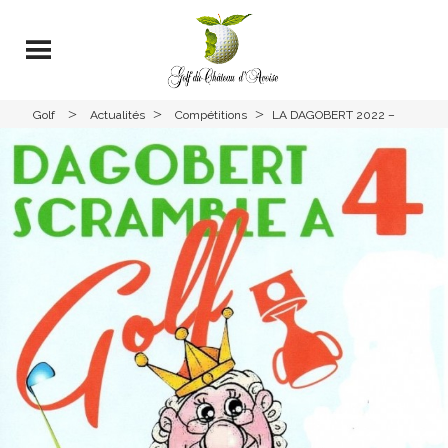
>
>
>
Golf
Actualités
Compétitions
LA DAGOBERT 2022 –
Avoise
MARDI 08 NOVEMBRE
2022- SCRAMBLE A 4 –
GIVE AND TAKE