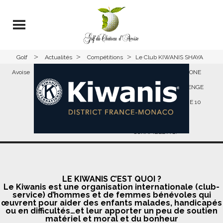
>
>
>
Golf
Actualités
Compétitions
Le Club KIWANIS SHAYA
Avoise
De CHALON SUR SAONE
Organise Un CHALLENGE
DE GOLF- DIMANCHE 10
SEPTEMBRE 2023 –
SCRAMBLE A 2.
LE KIWANIS C’EST QUOI ?
Le Kiwanis est une organisation internationale (club-
service) d’hommes et de femmes bénévoles qui
œuvrent pour aider des enfants malades, handicapés
ou en difficultés…et leur apporter un peu de soutien
matériel et moral et du bonheur