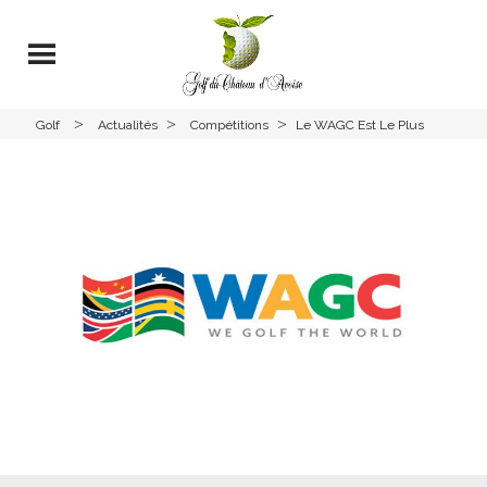
>
>
>
Golf
Actualités
Compétitions
Le WAGC Est Le Plus
Avoise
Grand Championnat Du
Monde De Golf, Dédié Aux
Amateurs. DIMANCHE 25
JUIN 2023 – STABLEFORD
MIXTE