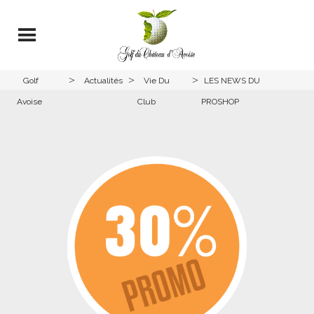
>
>
>
Golf
Actualités
Vie Du
LES NEWS DU
Avoise
Club
PROSHOP