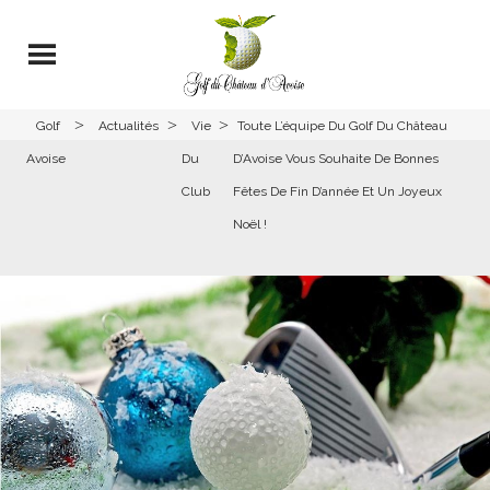
>
>
>
Golf
Actualités
Vie
Toute L’équipe Du Golf Du Château
Avoise
Du
D’Avoise Vous Souhaite De Bonnes
Club
Fêtes De Fin D’année Et Un Joyeux
Noël !