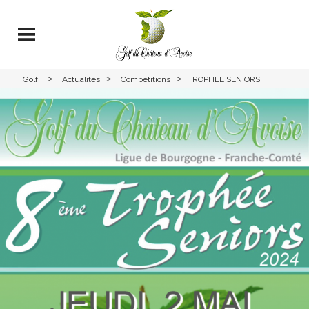
>
>
>
Golf
Actualités
Compétitions
TROPHEE SENIORS
Avoise
CHATEAU D’AVOISE – 02/03
MAI 2024 – DEPARTS TOUR
2 – VENDREDI 03 MAI 2024