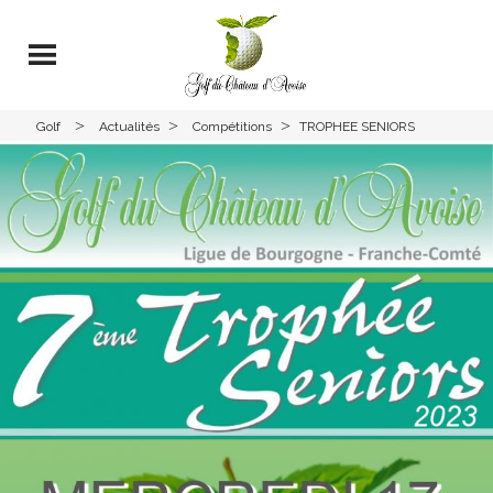
>
>
>
Golf
Actualités
Compétitions
TROPHEE SENIORS
Avoise
CHATEAU D’AVOISE – 17/18
MAI 2023 – Départs 2ème
Tour – Jeudi 18 Mai 2023 –
Et Résultats 1er Tour