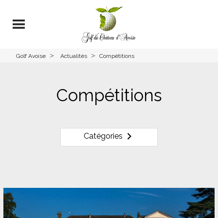
>
>
Golf Avoise
Actualités
Compétitions
Compétitions
Catégories
Tout voir
Compétitions
Vie du Club