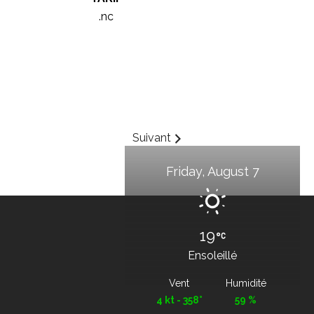
.nc
Suivant
Friday, August 7
19
Ensoleillé
Vent
Humidité
4 kt - 358°
59 %