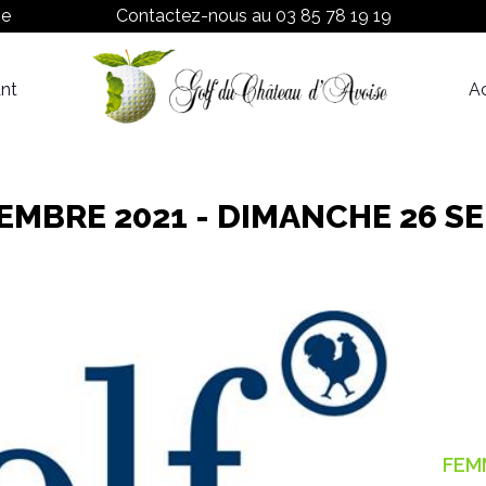
ne
Contactez-nous au
03 85 78 19 19
nt
Ac
Proshop
Tarifs
TEMBRE 2021 - DIMANCHE 26 S
FEM