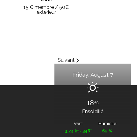
15 € membre / 50€
exterieur
Suivant
Friday, August 7
18
Ensoleillé
Vent
Humidité
3.24 kt - 346°
62 %