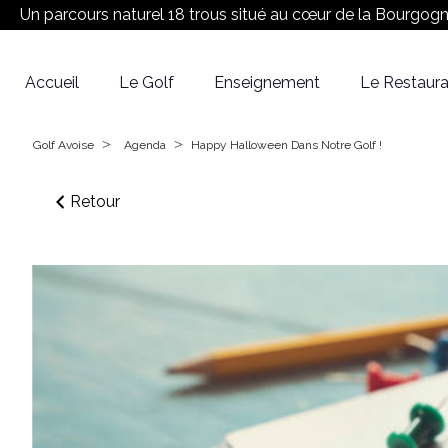
Un parcours naturel 18 trous situé au cœur de la Bourgog
Accueil
Le Golf
Enseignement
Le Restaura
Réserver son Green fee
Equipe
Le Parcours
>
>
Golf Avoise
Agenda
Happy Halloween Dans Notre Golf !
Retour