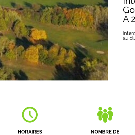
In
Go
À 
Inter
au cl
HORAIRES
NOMBRE DE