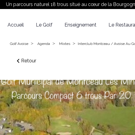
Un parcours naturel 18 trous situé au cœur de la Bourgog
Accueil
Le Golf
Enseignement
Le Restaura
Réserver son Green fee
Equipe
Le Parcours
>
>
>
Golf Avoise
Agenda
Mixtes
Interclub Montceau / Avoise Au G
Retour