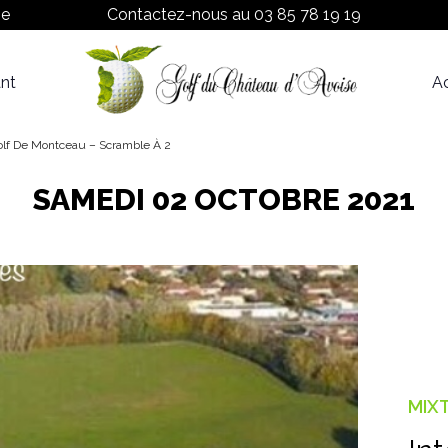
ne
Contactez-nous au
03 85 78 19 19
nt
Ac
Proshop
Tarifs
olf De Montceau – Scramble À 2
SAMEDI 02 OCTOBRE 2021
MIX