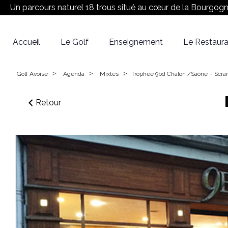
Un parcours naturel 18 trous situé au cœur de la Bourgog
Accueil
Le Golf
Enseignement
Le Restaura
Réserver son Green fee
Equipe
Le Parcours
>
>
>
Golf Avoise
Agenda
Mixtes
Trophée 9bd Chalon /Saône – Scra
Retour