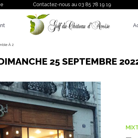
ne
Contactez-nous au
03 85 78 19 19
nt
Ac
Proshop
Tarifs
mble À 2
DIMANCHE 25 SEPTEMBRE 202
MIX