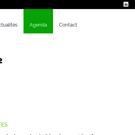
tualités
Agenda
Contact
2
TES