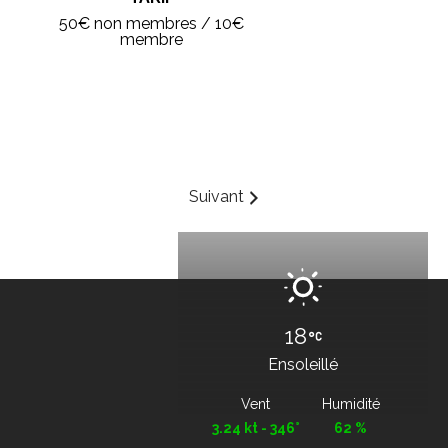
50€ non membres / 10€
membre
Suivant
18
Ensoleillé
Vent
Humidité
3.24 kt - 346°
62 %