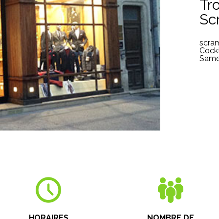
Tr
Sc
scram
Cockt
Same
HORAIRES
NOMBRE DE