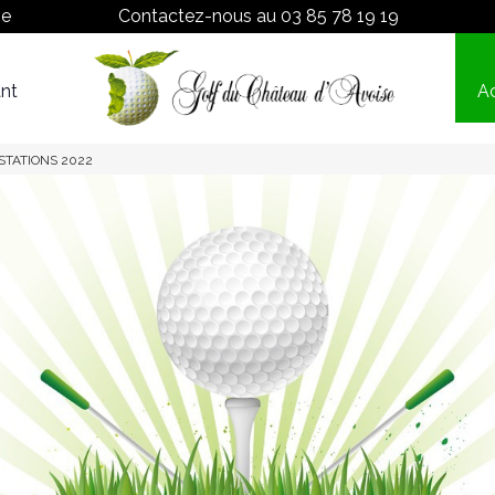
ne
Contactez-nous au
03 85 78 19 19
nt
Ac
Proshop
Tarifs
STATIONS 2022