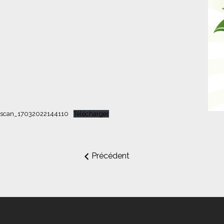
scan_17032022144110
Télécharger
Précédent