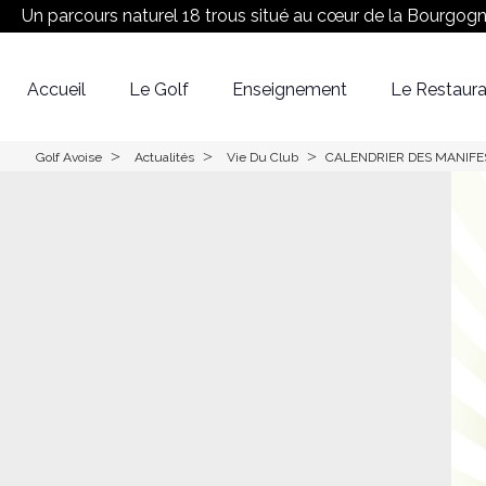
Un parcours naturel 18 trous situé au cœur de la Bourgog
Accueil
Le Golf
Enseignement
Le Restaura
Réserver son Green fee
Equipe
Le Parcours
>
>
>
Golf Avoise
Actualités
Vie Du Club
CALENDRIER DES MANIFE