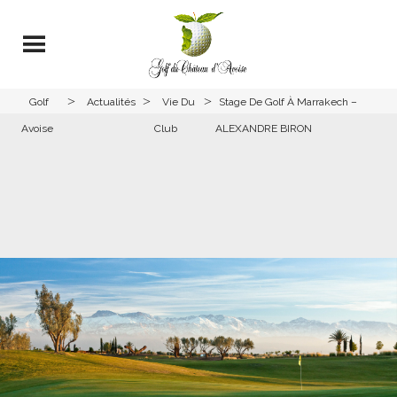
>
>
>
Golf
Actualités
Vie Du
Stage De Golf À Marrakech –
Avoise
Club
ALEXANDRE BIRON