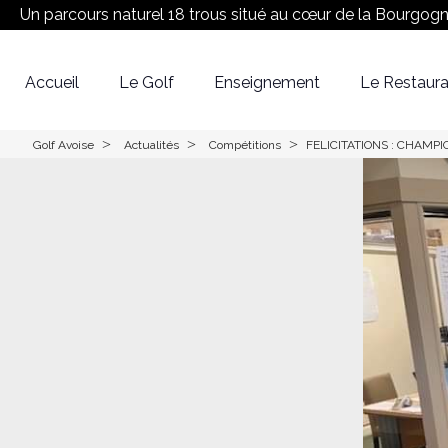
Un parcours naturel 18 trous situé au cœur de la Bourgog
Accueil
Le Golf
Enseignement
Le Restaura
Réserver son Green fee
Equipe
Le Parcours
>
>
>
Golf Avoise
Actualités
Compétitions
FELICITATIONS : CHAMP