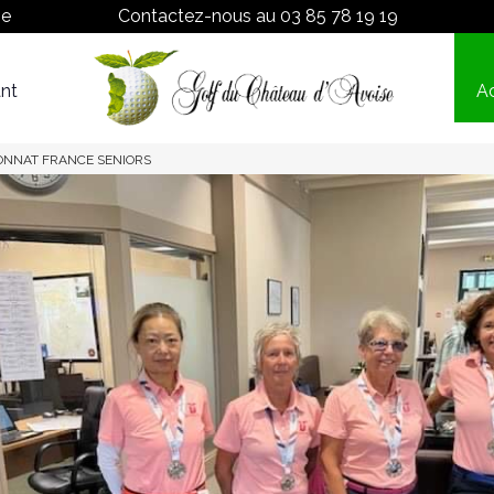
ne
Contactez-nous au
03 85 78 19 19
nt
Ac
Proshop
Tarifs
IONNAT FRANCE SENIORS