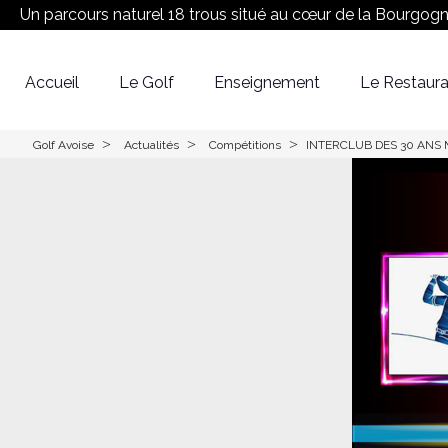
Un parcours naturel 18 trous situé au cœur de la Bourgog
Accueil
Le Golf
Enseignement
Le Restaura
Réserver son Green fee
Equipe
Le Parcours
>
>
>
Golf Avoise
Actualités
Compétitions
INTERCLUB DES 30 ANS 