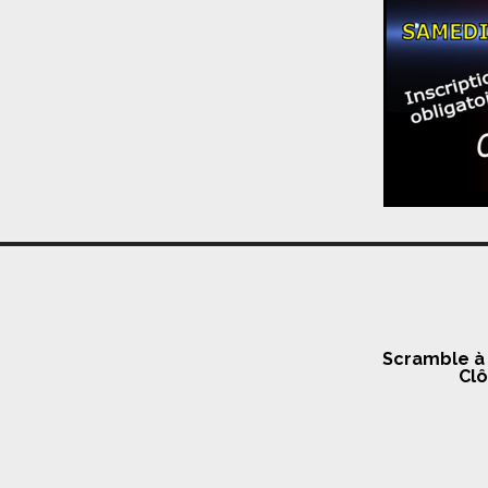
Scramble à 
Clô