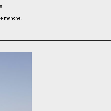
00
que manche.