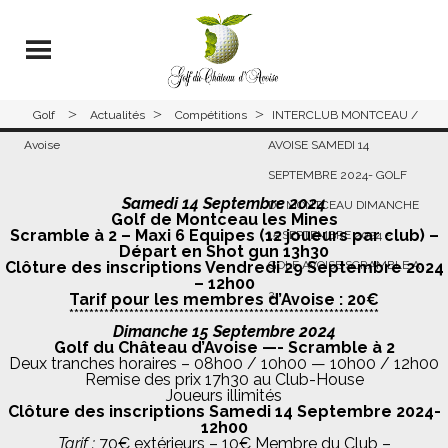
>
>
>
Golf
Actualités
Compétitions
INTERCLUB MONTCEAU /
Avoise
AVOISE SAMEDI 14
SEPTEMBRE 2024- GOLF
Samedi 14 Septembre 2024
DE MONTCEAU DIMANCHE
Golf de Montceau les Mines
Scramble à 2 – Maxi 6 Equipes (12 joueurs par club) –
15 SEPTEMBRE 2024 –
Départ en Shot gun 13h30
Clôture des inscriptions Vendredi 29 Septembre 2024
GOLF AVOISE SCRAMBLE A
– 12h00
2
Tarif pour les membres d’Avoise : 20€
**************************************************************
Dimanche 15 Septembre 2024
Golf du Château d’Avoise —- Scramble à 2
Deux tranches horaires – 08h00 / 10h00 — 10h00 / 12h00
Remise des prix 17h30 au Club-House
Joueurs illimités
Clôture des inscriptions Samedi 14 Septembre 2024-
12h00
Tarif :
70€ extérieurs – 10€ Membre du Club –